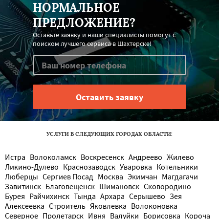
НОРМАЛЬНОЕ
ПРЕДЛОЖЕНИЕ?
Оставьте заявку и наши специалисты помогут с
поиском лучшего сервиса в Шахтерске!
УСЛУГИ В СЛЕДУЮЩИХ ГОРОДАХ ОБЛАСТИ:
Истра
Волоколамск
Воскресенск
Андреево
Жилево
Ликино-Дулево
Краснозаводск
Уваровка
Котельники
Люберцы
Сергиев Посад
Москва
Экимчан
Магдагачи
Завитинск
Благовещенск
Шимановск
Сковородино
Бурея
Райчихинск
Тында
Архара
Серышево
Зея
Алексеевка
Строитель
Яковлевка
Волоконовка
Северное
Пролетарск
Ивня
Валуйки
Борисовка
Короча