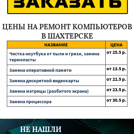
Пущино
Волоколамск
Электроугли
Воскресенск
Пересвет
Электросталь
Родники
Красноармейск
Икша
Наро-Фоминск
Красногорск
Рузф
Магдагачи
Сковородино
Серышево
Белогорск
Циолковский
ЦЕНЫ НА РЕМОНТ КОМПЬЮТЕРОВ
Шимановск
Архара
Завитинск
Экимчан
Благовещенск
Свободный
Райчихинск
Яковлевка
В ШАХТЕРСКЕ
Грайворон
Ровеньки
Волоконовка
Алексеевка
НАЗВАНИЕ
ЦЕНА
Пролетарск
Ивня
Ракитное
Новый Оскол
Северное
от
25.5
р.
Валуйки
Уразовка
Чистка ноутбука от пыли и грязи, замена
термопасты
от
13.5
р.
Замена оперативной памяти
от
22.5
р.
Замена дискретной видеокарты
от
23.5
р.
Замена матрицы (разбитого экрана)
от
30.5
р.
Замена процессора
НЕ НАШЛИ