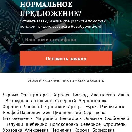
НОРМАЛЬНОЕ
ПРЕДЛОЖЕНИЕ?
Оставьте заявку и наши специалисты помогут с
поиском лучшего сервиса в Новобурейском!
УСЛУГИ В СЛЕДУЮЩИХ ГОРОДАХ ОБЛАСТИ:
Яхрома
Электрогорск
Королев
Восход
Ивантеевка
Икша
Запрудная
Лотошино
Северный
Черноголовка
Хорлово
Лосино-Петровский
Архара
Бурея
Райчихинск
Ерофей Павлович
Зея
Циолковский
Серышево
Благовещенск
Магдагачи
Белогорск
Экимчан
Свободный
Валуйки
Шебекино
Волоконовка
Северное
Строитель
Уразовка
Алексеевка
Чернянка
Короча
Борисовка