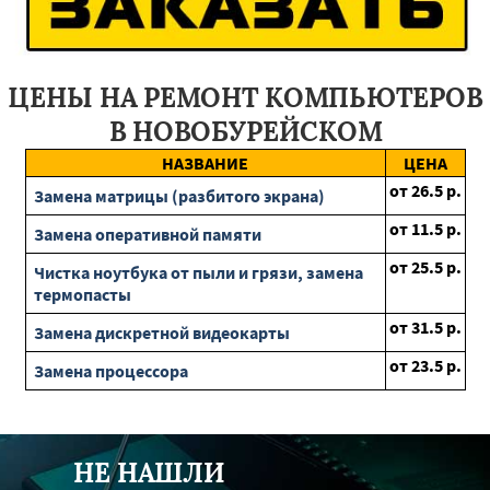
Воскресенск
Лесной
Пущино
Ильинский
Заречье
Электрогорск
Мытищи
Дедовск
Ногинск
Деденево
Протвино
Котельники
Серышево
Циолковский
Бурея
Зея
Тында
Экимчан
Завитинск
Благовещенск
ЦЕНЫ НА РЕМОНТ КОМПЬЮТЕРОВ
Магдагачи
Сковородино
Свободный
Райчихинск
Ровеньки
Пролетарск
Ивня
Грайворон
В НОВОБУРЕЙСКОМ
Волоконовка
Северное
Короча
Борисовка
НАЗВАНИЕ
ЦЕНА
Строитель
Вейделевка
Алексеевка
Октябрьск
от
26.5
р.
Замена матрицы (разбитого экрана)
от
11.5
р.
Замена оперативной памяти
от
25.5
р.
Чистка ноутбука от пыли и грязи, замена
термопасты
от
31.5
р.
Замена дискретной видеокарты
от
23.5
р.
Замена процессора
НЕ НАШЛИ