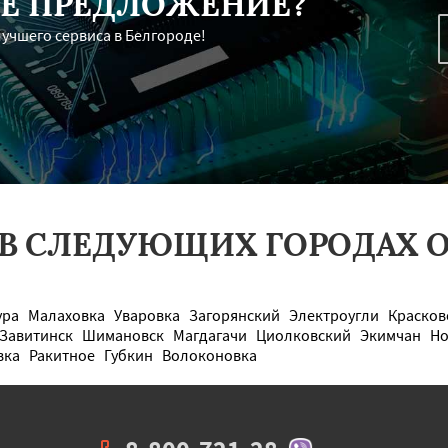
Е ПРЕДЛОЖЕНИЕ?
лучшего сервиса в Белгороде!
 В СЛЕДУЮЩИХ ГОРОДАХ О
ура
Малаховка
Уваровка
Загорянский
Электроугли
Красков
Завитинск
Шимановск
Магдагачи
Циолковский
Экимчан
Но
вка
Ракитное
Губкин
Волоконовка