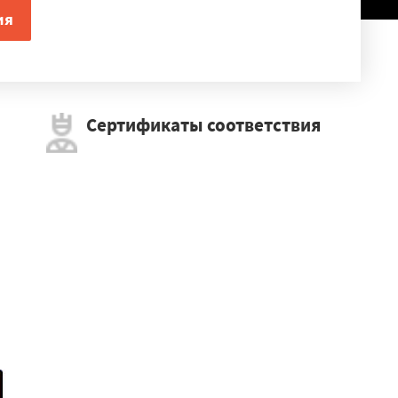
Сертификаты соответствия
×
омут
Москва
рск
дагачи
Ивня