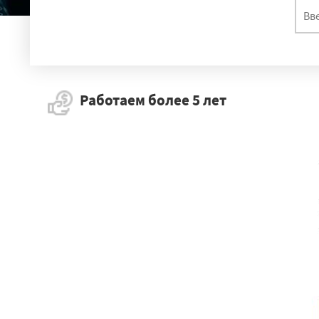
Работаем более 5 лет
Талдом
Дрезн
Жилево
Брон
Свободный
Р
Строитель
Гу
Волоконовка