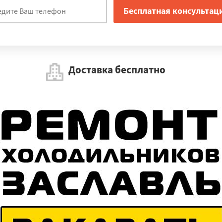
Доставка бесплатно
Работаем по регионам
×
УЗНАТЬ ПОДРОБНЕЕ
а
Богородское
Восход
Люберцы
Томилино
Хотьково
Бело
ницы
Некрасовское
Экимчан
Шимановск
Серышево
Белого
айчихинск
Завитинск
Архара
Новобурейский
Зея
Бурея
Маг
бкин
Уразовка
Белгород
Пролетарск
Северное
Грайворон
Короча
Шебекино
Валуйки