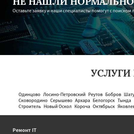
НЕ НАШЛИ НОРМАЛЬНО
Оставьте заявку и наши специалисты помогут с поиском 
УСЛУГИ
Одинцово
Лосино-Петровский
Реутов
Бобров
Шат
Сковородино
Серышево
Архара
Белогорск
Тында
Строитель
Новый Оскол
Короча
Октябрьск
Яковле
Ремонт IT