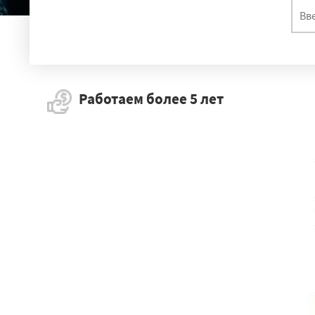
Работаем более 5 лет
Долгопрудны
Люберцы
Вер
Завитинск
Ма
Серышево
Че
Северное
Ура