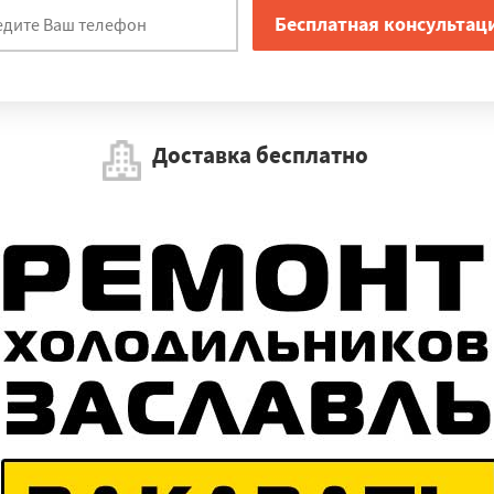
Доставка бесплатно
Работаем по регионам
×
УЗНАТЬ ПОДРОБНЕЕ
й
Пушкино
Купавна
Краснозаводск
Ступино
Москва
Орехов
ея
Электросталь
Рузф
Восход
Новобурейский
Тында
Шима
гдагачи
Белогорск
Бурея
Архара
Зея
Экимчан
Ерофей Пав
рнянка
Пролетарск
Шебекино
Яковлевка
Ровеньки
Октябр
зовка
Алексеевка
Короча
Строитель