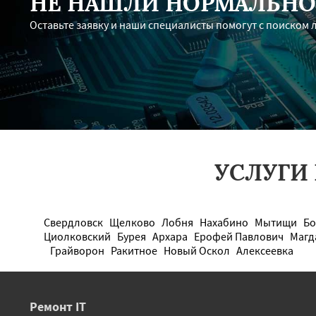
НЕ НАШЛИ НОРМАЛЬНО
Оставьте заявку и наши специалисты помогут с поиском 
УСЛУГИ
Свердловск
Щелково
Лобня
Нахабино
Мытищи
Бо
Циолковский
Бурея
Архара
Ерофей Павлович
Магд
Грайворон
Ракитное
Новый Оскол
Алексеевка
Ремонт IT