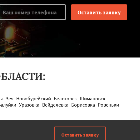
БЛАСТИ:
ы
Зея
Новобурейский
Белогорск
Шимановск
Валуйки
Уразовка
Вейделевка
Борисовка
Ровеньки
Оставить заявку