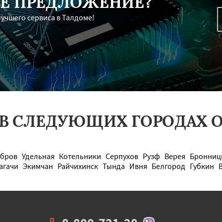
Е ПРЕДЛОЖЕНИЕ?
лучшего сервиса в Талдоме!
 В СЛЕДУЮЩИХ ГОРОДАХ О
бров
Удельная
Котельники
Серпухов
Рузф
Верея
Бронниц
агачи
Экимчан
Райчихинск
Тында
Ивня
Белгород
Губкин