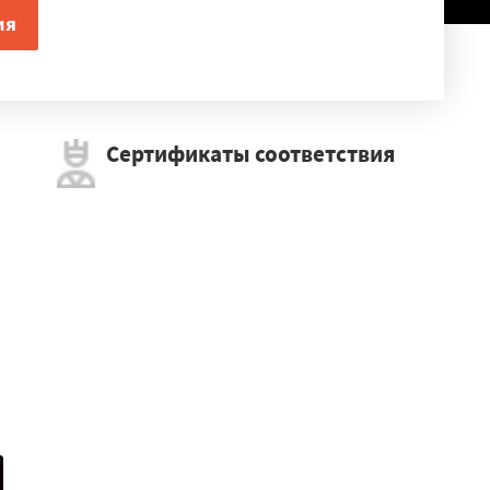
Сертификаты соответствия
×
о-Зуево
новск
лович
ьск
Белгород