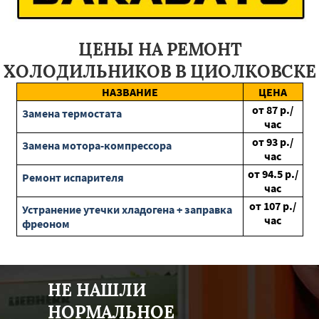
Фосфоритный
Октябрьский
Тучково
Уваровка
Черусти
Лотошино
Котельники
Клин
Протвино
Томилино
Дмитров
Черноголовка
Шимановск
ЦЕНЫ НА РЕМОНТ
Тында
Свободный
Ерофей Павлович
Магдагачи
Циолковский
Архара
Райчихинск
Завитинск
Бурея
ХОЛОДИЛЬНИКОВ В ЦИОЛКОВСКЕ
Белогорск
Новобурейский
Борисовка
Октябрьск
Короча
Северное
Алексеевка
Ровеньки
Уразовка
НАЗВАНИЕ
ЦЕНА
Пролетарск
Ивня
Валуйки
Шебекино
Новый Оскол
от
87
р./
Замена термостата
час
от
93
р./
Замена мотора-компрессора
час
от
94.5
р./
Ремонт испарителя
час
от
107
р./
Устранение утечки хладогена + заправка
час
фреоном
НЕ НАШЛИ
НОРМАЛЬНОЕ