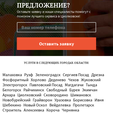
ПРЕДЛОЖЕНИЕ?
Оставьте заявку и наши специалисты помогут с
поиском лучшего сервиса в Циолковске!
УСЛУГИ В СЛЕДУЮЩИХ ГОРОДАХ ОБЛАСТИ:
Малаховка
Рузф
Зеленоградск
Сергиев Посад
Дрезна
Фосфоритный
Хорлово
Деденево
Чехов
Жуковский
Электрогорск
Павловский Посад
Магдагачи
Тында
Белогорск
Райчихинск
Свободный
Бурея
Экимчан
Архара
Циолковский
Сковородино
Шимановск
Новобурейский
Грайворон
Уразовка
Борисовка
Ивня
Шебекино
Новый Оскол
Вейделевка
Пролетарск
Строитель
Алексеевка
Короча
Чернянка