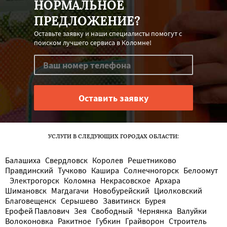
НОРМАЛЬНОЕ
ПРЕДЛОЖЕНИЕ?
Оставьте заявку и наши специалисты помогут с
поиском лучшего сервиса в Коломне!
УСЛУГИ В СЛЕДУЮЩИХ ГОРОДАХ ОБЛАСТИ:
Балашиха
Свердловск
Королев
Решетниково
Правдинский
Тучково
Кашира
Солнечногорск
Белоомут
Электрогорск
Коломна
Некрасовское
Архара
Шимановск
Магдагачи
Новобурейский
Циолковский
Благовещенск
Серышево
Завитинск
Бурея
Ерофей Павлович
Зея
Свободный
Чернянка
Валуйки
Волоконовка
Ракитное
Губкин
Грайворон
Строитель