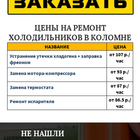
Удельная
Орехово-Зуево
Лопатино
Ногинск
Химки
Лыткарино
Шаховская
Электросталь
Истра
Михнево
Хорлово
Купавна
Новобурейский
Завитинск
Шимановск
Белогорск
Зея
ЦЕНЫ НА РЕМОНТ
Ерофей Павлович
Экимчан
Сковородино
Райчихинск
Архара
Серышево
Бурея
Алексеевка
ХОЛОДИЛЬНИКОВ В КОЛОМНЕ
Короча
Белгород
Северное
Ровеньки
Строитель
НАЗВАНИЕ
ЦЕНА
Новый Оскол
Борисовка
Шебекино
Пролетарск
Уразовка
Чернянка
от
107
р./
Устранение утечки хладогена + заправка
час
фреоном
от
93
р./
Замена мотора-компрессора
час
от
87
р./
Замена термостата
час
от
86.5
р./
Ремонт испарителя
час
НЕ НАШЛИ