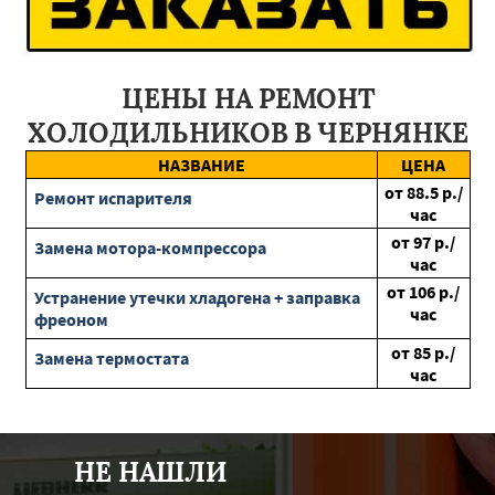
Черноголовка
Запрудная
Подольск
Краснозаводск
Пересвет
Фосфоритный
Воскресенск
Луховицы
Нахабино
Жуковский
Ильинский
Куровское
Бурея
Райчихинск
Свободный
Архара
Серышево
ЦЕНЫ НА РЕМОНТ
Шимановск
Магдагачи
Экимчан
Завитинск
Тында
ХОЛОДИЛЬНИКОВ В ЧЕРНЯНКЕ
Благовещенск
Новобурейский
Яковлевка
Строитель
Чернянка
Уразовка
Вейделевка
Белгород
НАЗВАНИЕ
ЦЕНА
Грайворон
Ивня
Валуйки
Ровеньки
Губкин
от
88.5
р./
Ремонт испарителя
Волоконовка
час
от
97
р./
Замена мотора-компрессора
час
от
106
р./
Устранение утечки хладогена + заправка
час
фреоном
от
85
р./
Замена термостата
час
НЕ НАШЛИ