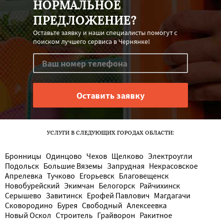
НОРМАЛЬНОЕ
ПРЕДЛОЖЕНИЕ?
Оставьте заявку и наши специалисты помогут с
поиском лучшего сервиса в Чернянке!
УСЛУГИ В СЛЕДУЮЩИХ ГОРОДАХ ОБЛАСТИ:
Бронницы
Одинцово
Чехов
Щелково
Электроугли
Подольск
Большие Вяземы
Запрудная
Некрасовское
Апрелевка
Тучково
Егорьевск
Благовещенск
Новобурейский
Экимчан
Белогорск
Райчихинск
Серышево
Завитинск
Ерофей Павлович
Магдагачи
Сковородино
Бурея
Свободный
Алексеевка
Новый Оскол
Строитель
Грайворон
Ракитное