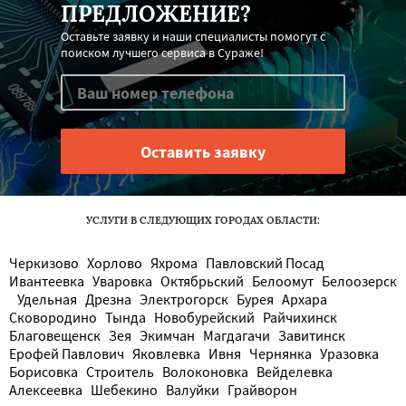
ПРЕДЛОЖЕНИЕ?
Оставьте заявку и наши специалисты помогут с
поиском лучшего сервиса в Сураже!
УСЛУГИ В СЛЕДУЮЩИХ ГОРОДАХ ОБЛАСТИ:
Черкизово
Хорлово
Яхрома
Павловский Посад
Ивантеевка
Уваровка
Октябрьский
Белоомут
Белоозерск
Удельная
Дрезна
Электрогорск
Бурея
Архара
Сковородино
Тында
Новобурейский
Райчихинск
Благовещенск
Зея
Экимчан
Магдагачи
Завитинск
Ерофей Павлович
Яковлевка
Ивня
Чернянка
Уразовка
Борисовка
Строитель
Волоконовка
Вейделевка
Алексеевка
Шебекино
Валуйки
Грайворон