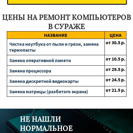
Озеры
Серпухов
Волоколамск
Лосино-Петровский
Измайлово
Пушкино
Солнечногорск
Лобня
Софрино
Наро-Фоминск
Запрудная
Красногорск
ЦЕНЫ НА РЕМОНТ КОМПЬЮТЕРОВ
Новобурейский
Зея
Экимчан
Тында
Райчихинск
Архара
Бурея
Свободный
Ерофей Павлович
В СУРАЖЕ
Шимановск
Магдагачи
Сковородино
Короча
Ивня
НАЗВАНИЕ
ЦЕНА
Шебекино
Новый Оскол
Северное
Грайворон
от
30.5
р.
Алексеевка
Уразовка
Ракитное
Октябрьск
Ровеньки
Чистка ноутбука от пыли и грязи, замена
Вейделевка
термопасты
от
10.5
р.
Замена оперативной памяти
от
29.5
р.
Замена процессора
от
24.5
р.
Замена дискретной видеокарты
от
21.5
р.
Замена матрицы (разбитого экрана)
НЕ НАШЛИ
НОРМАЛЬНОЕ