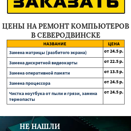
Ликино-Дулево
Икша
Реутов
Серпухов
Клин
Егорьевск
Люберцы
Апрелевка
Лопатино
Черусти
Фряново
Куровское
Магдагачи
Ерофей Павлович
Тында
Сковородино
Райчихинск
Завитинск
ЦЕНЫ НА РЕМОНТ КОМПЬЮТЕРОВ
Циолковский
Новобурейский
Шимановск
Белогорск
Серышево
Благовещенск
Северное
Белгород
В СЕВЕРОДВИНСКЕ
Короча
Пролетарск
Шебекино
Грайворон
НАЗВАНИЕ
ЦЕНА
Вейделевка
Строитель
Уразовка
Волоконовка
от
24.5
р.
Алексеевка
Новый Оскол
Замена матрицы (разбитого экрана)
от
22.5
р.
Замена дискретной видеокарты
от
13.5
р.
Замена оперативной памяти
от
24.5
р.
Замена процессора
от
24.5
р.
Чистка ноутбука от пыли и грязи, замена
термопасты
НЕ НАШЛИ