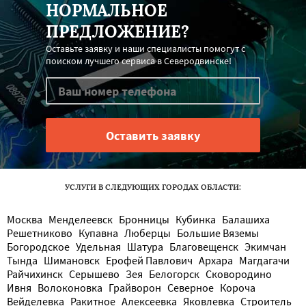
НОРМАЛЬНОЕ
ПРЕДЛОЖЕНИЕ?
Оставьте заявку и наши специалисты помогут с
поиском лучшего сервиса в Северодвинске!
УСЛУГИ В СЛЕДУЮЩИХ ГОРОДАХ ОБЛАСТИ:
Москва
Менделеевск
Бронницы
Кубинка
Балашиха
Решетниково
Купавна
Люберцы
Большие Вяземы
Богородское
Удельная
Шатура
Благовещенск
Экимчан
Тында
Шимановск
Ерофей Павлович
Архара
Магдагачи
Райчихинск
Серышево
Зея
Белогорск
Сковородино
Ивня
Волоконовка
Грайворон
Северное
Короча
Вейделевка
Ракитное
Алексеевка
Яковлевка
Строитель