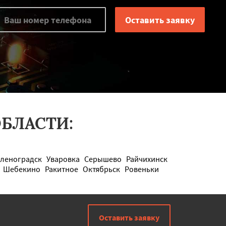
БЛАСТИ:
леноградск
Уваровка
Серышево
Райчихинск
Шебекино
Ракитное
Октябрьск
Ровеньки
Оставить заявку