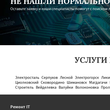
НЕ НАШЛИ НОРМАЛЬНО
Оставьте заявку и наши специалисты помогут с поиском 
УСЛУГИ
Электросталь
Серпухов
Лесной
Электрогорск
Лики
Циолковский
Сковородино
Шимановск
Магдагачи
Строитель
Вейделевка
Валуйки
Волоконовка
Прол
Ремонт IT