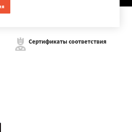
Сертификаты соответствия
×
берцы
Свободный
Завитинск
ск
Валуйки