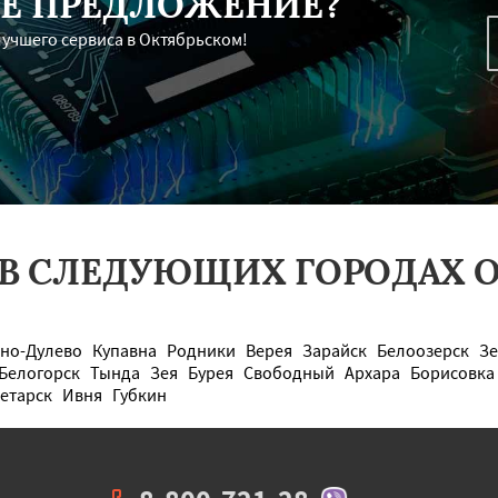
Е ПРЕДЛОЖЕНИЕ?
лучшего сервиса в Октябрьском!
 В СЛЕДУЮЩИХ ГОРОДАХ О
но-Дулево
Купавна
Родники
Верея
Зарайск
Белоозерск
Зе
Белогорск
Тында
Зея
Бурея
Свободный
Архара
Борисовка
етарск
Ивня
Губкин