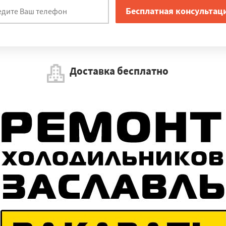
Доставка бесплатно
Работаем по регионам
×
УЗНАТЬ ПОДРОБНЕЕ
игород
Заречье
Черкизово
Голицыно
Щелково
Дрезна
Лю
ельная
Нахабино
Ликино-Дулево
Райчихинск
Бурея
Архара
Шимановск
Белогорск
Тында
Серышево
Зея
Сковородино
олоконовка
Борисовка
Белгород
Губкин
Короча
Пролетар
ябрьск
Чернянка
Новый Оскол