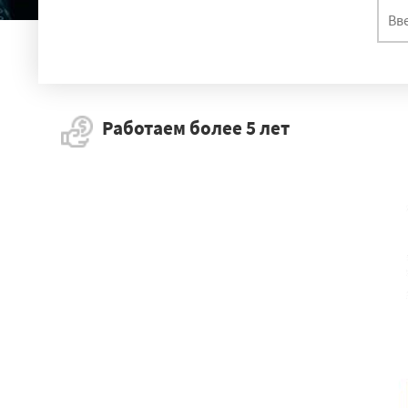
Работаем более 5 лет
Родники
Звен
Куровское
Уд
Циолковский
Вейделевка
В
Ракитное
Окт