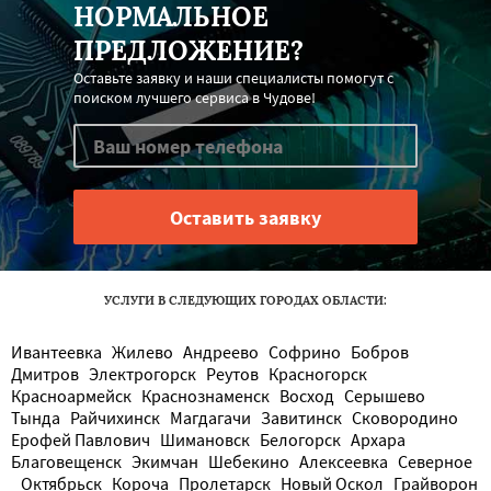
НОРМАЛЬНОЕ
ПРЕДЛОЖЕНИЕ?
Оставьте заявку и наши специалисты помогут с
поиском лучшего сервиса в Чудове!
УСЛУГИ В СЛЕДУЮЩИХ ГОРОДАХ ОБЛАСТИ:
Ивантеевка
Жилево
Андреево
Софрино
Бобров
Дмитров
Электрогорск
Реутов
Красногорск
Красноармейск
Краснознаменск
Восход
Серышево
Тында
Райчихинск
Магдагачи
Завитинск
Сковородино
Ерофей Павлович
Шимановск
Белогорск
Архара
Благовещенск
Экимчан
Шебекино
Алексеевка
Северное
Октябрьск
Короча
Пролетарск
Новый Оскол
Грайворон