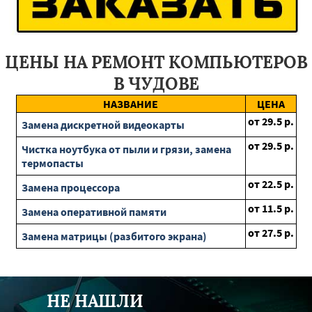
Октябрьский
Фряново
Дубна
Хорлово
Наро-Фоминск
Лесной Городок
Уваровка
Раменское
Большие Вяземы
Шаховская
Солнечногорск
Талдом
Благовещенск
Серышево
Ерофей Павлович
ЦЕНЫ НА РЕМОНТ КОМПЬЮТЕРОВ
Райчихинск
Экимчан
Циолковский
Свободный
Магдагачи
Зея
Тында
Белогорск
Бурея
Уразовка
В ЧУДОВЕ
Строитель
Октябрьск
Валуйки
Ракитное
Ровеньки
НАЗВАНИЕ
ЦЕНА
Губкин
Короча
Грайворон
Алексеевка
Северное
от
29.5
р.
Шебекино
Замена дискретной видеокарты
от
29.5
р.
Чистка ноутбука от пыли и грязи, замена
термопасты
от
22.5
р.
Замена процессора
от
11.5
р.
Замена оперативной памяти
от
27.5
р.
Замена матрицы (разбитого экрана)
НЕ НАШЛИ