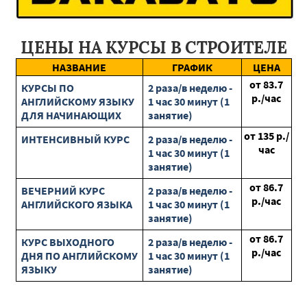
Удельная
Ногинск
Свердловск
Дубна
Черноголовка
Дедовск
Заречье
Бронницы
Запрудная
Куровское
ЦЕНЫ НА КУРСЫ В СТРОИТЕЛЕ
Лесной
Москва
Зея
Белогорск
Циолковский
Бурея
Благовещенск
Серышево
Сковородино
Завитинск
НАЗВАНИЕ
ГРАФИК
ЦЕНА
Архара
Новобурейский
Шимановск
Магдагачи
от
83.7
Белгород
Короча
Борисовка
Уразовка
Ровеньки
КУРСЫ ПО
2 раза/в неделю -
р./час
Грайворон
Губкин
Ракитное
Чернянка
Пролетарск
АНГЛИЙСКОМУ ЯЗЫКУ
1 час 30 минут (1
Алексеевка
Вейделевка
ДЛЯ НАЧИНАЮЩИХ
занятие)
от
135
р./
ИНТЕНСИВНЫЙ КУРС
2 раза/в неделю -
час
1 час 30 минут (1
занятие)
от
86.7
ВЕЧЕРНИЙ КУРС
2 раза/в неделю -
р./час
АНГЛИЙСКОГО ЯЗЫКА
1 час 30 минут (1
занятие)
от
86.7
КУРС ВЫХОДНОГО
2 раза/в неделю -
р./час
ДНЯ ПО АНГЛИЙСКОМУ
1 час 30 минут (1
ЯЗЫКУ
занятие)