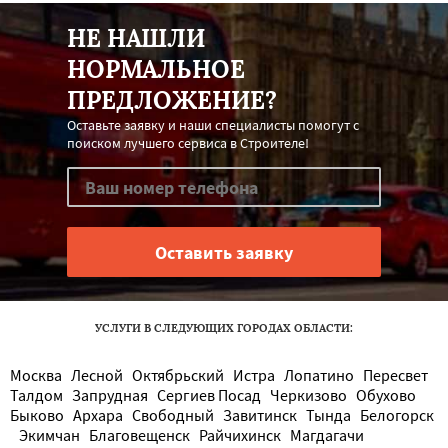
НЕ НАШЛИ
НОРМАЛЬНОЕ
ПРЕДЛОЖЕНИЕ?
Оставьте заявку и наши специалисты помогут с
поиском лучшего сервиса в Строителе!
УСЛУГИ В СЛЕДУЮЩИХ ГОРОДАХ ОБЛАСТИ:
Москва
Лесной
Октябрьский
Истра
Лопатино
Пересвет
Талдом
Запрудная
Сергиев Посад
Черкизово
Обухово
Быково
Архара
Свободный
Завитинск
Тында
Белогорск
Экимчан
Благовещенск
Райчихинск
Магдагачи