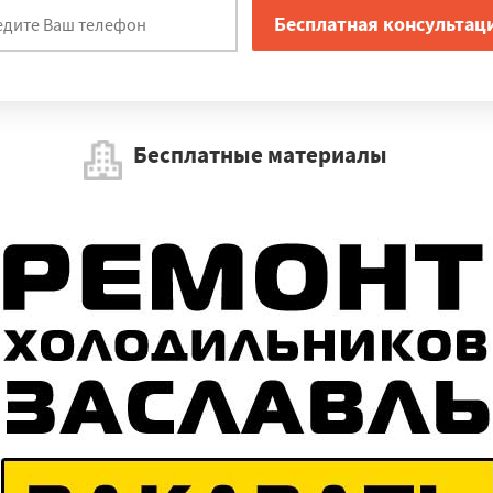
Бесплатные материалы
Работаем по регионам
×
УЗНАТЬ ПОДРОБНЕЕ
рея
Долгопрудный
Балашиха
Быково
Видное
Лотошино
Ра
о
Андреево
Кубинка
Дзержинск
Циолковский
Зея
Бурея
Б
Ерофей Павлович
Новобурейский
Завитинск
Экимчан
Арха
о
Новый Оскол
Вейделевка
Короча
Губкин
Борисовка
Ивня
город
Грайворон
Ровеньки
Шебекино