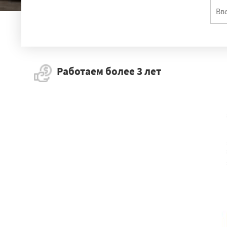
Работаем более 3 лет
Голицыно
Ве
Ликино-Дулев
Благовещенск
Сковородин
Чернянка
Бел