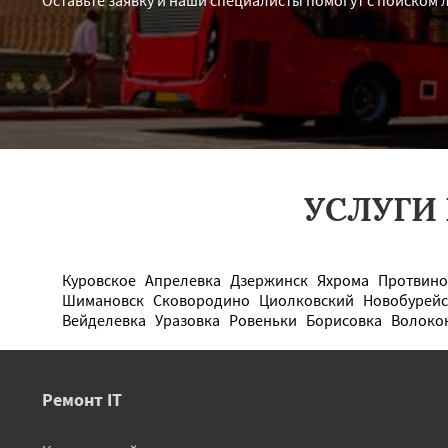
Оставьте заявку и наши специалисты помогут с поиском 
УСЛУГИ
Куровское
Апрелевка
Дзержинск
Яхрома
Протвино
Шимановск
Сковородино
Циолковский
Новобурей
Вейделевка
Уразовка
Ровеньки
Борисовка
Волоко
Ремонт IT