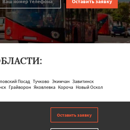
БЛАСТИ:
ловский Посад
Тучково
Экимчан
Завитинск
нск
Грайворон
Яковлевка
Короча
Новый Оскол
Оставить заявку