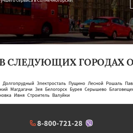
лучшего сервиса в Солнечногорске!
 В СЛЕДУЮЩИХ ГОРОДАХ О
Долгопрудный
Электросталь
Пущино
Лесной
Рошаль
Пав
ский
Магдагачи
Зея
Белогорск
Бурея
Серышево
Благовеще
новка
Ивня
Строитель
Валуйки
8-800-721-28