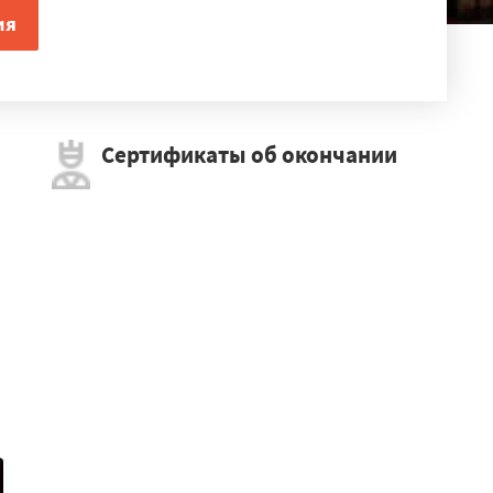
Сертификаты об окончании
×
менское
елогорск
ра
Магдагачи
Уразовка