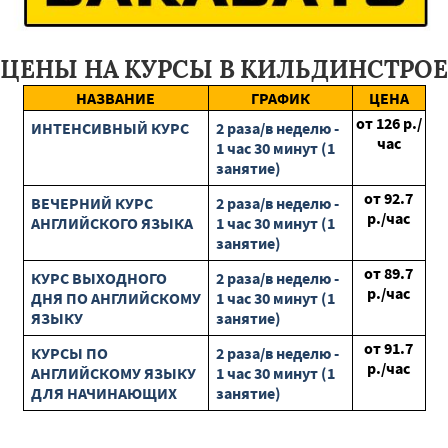
Рузф
Луховицы
Химки
Москва
Кубинка
Краснозаводск
Монино
Кашира
Голицыно
Хотьково
ЦЕНЫ НА КУРСЫ В КИЛЬДИНСТРОЕ
Воскресенск
Наро-Фоминск
Бурея
Тында
Свободный
Белогорск
Благовещенск
Экимчан
НАЗВАНИЕ
ГРАФИК
ЦЕНА
Завитинск
Серышево
Архара
Зея
Циолковский
от
126
р./
ИНТЕНСИВНЫЙ КУРС
2 раза/в неделю -
Сковородино
Чернянка
Вейделевка
Волоконовка
час
1 час 30 минут (1
Белгород
Губкин
Короча
Ракитное
Грайворон
занятие)
Пролетарск
Яковлевка
Октябрьск
Ровеньки
от
92.7
ВЕЧЕРНИЙ КУРС
2 раза/в неделю -
р./час
АНГЛИЙСКОГО ЯЗЫКА
1 час 30 минут (1
занятие)
от
89.7
КУРС ВЫХОДНОГО
2 раза/в неделю -
р./час
ДНЯ ПО АНГЛИЙСКОМУ
1 час 30 минут (1
ЯЗЫКУ
занятие)
от
91.7
КУРСЫ ПО
2 раза/в неделю -
р./час
АНГЛИЙСКОМУ ЯЗЫКУ
1 час 30 минут (1
ДЛЯ НАЧИНАЮЩИХ
занятие)