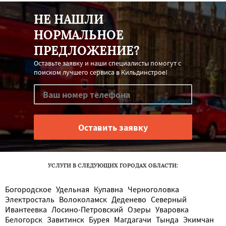
НЕ НАШЛИ
НОРМАЛЬНОЕ
ПРЕДЛОЖЕНИЕ?
Оставьте заявку и наши специалисты помогут с
поиском лучшего сервиса в Кильдинстрое!
УСЛУГИ В СЛЕДУЮЩИХ ГОРОДАХ ОБЛАСТИ:
Богородское
Удельная
Купавна
Черноголовка
Электросталь
Волоколамск
Деденево
Северный
Ивантеевка
Лосино-Петровский
Озеры
Уваровка
Белогорск
Завитинск
Бурея
Магдагачи
Тында
Экимчан