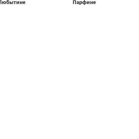
Любытине
Парфине