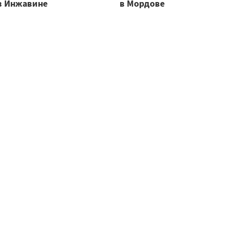
в Инжавине
в Мордове