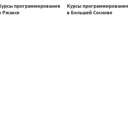
Курсы программирования
Курсы программировани
в Ржаксе
в Большей Соснове