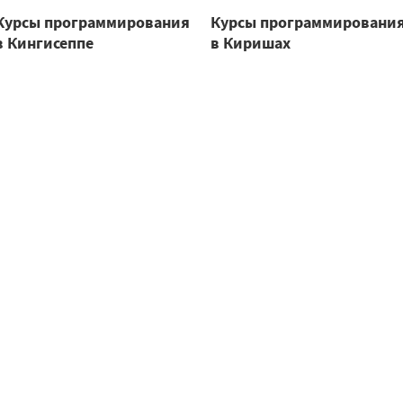
Курсы программирования
Курсы программировани
в Кингисеппе
в Киришах