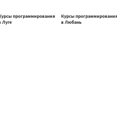
Курсы программирования
Курсы программировани
в Луге
в Любань