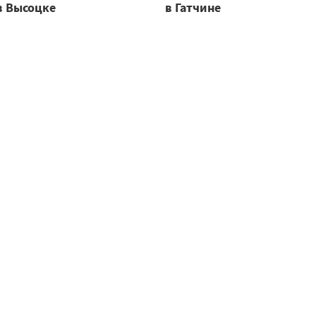
в Высоцке
в Гатчине