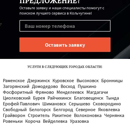
ПРЕДЛОЖЕНИЕ?
Оставьте заявку и наши специалисты помогут с
поиском лучшего сервиса в Кольчугине!
УСЛУГИ В СЛЕДУЮЩИХ ГОРОДАХ ОБЛАСТИ:
Раменское
Дзержинск
Куровское
Высоковск
Бронницы
Загорянский
Домодедово
Восход
Пушкино
Фосфоритный
Фряново
Менделеевск
Магдагачи
Циолковский
Бурея
Райчихинск
Благовещенск
Тында
Ерофей Павлович
Шимановск
Серышево
Сковородино
Свободный
Белогорск
Белгород
Северное
Яковлевка
Грайворон
Строитель
Ракитное
Волоконовка
Чернянка
Ровеньки
Короча
Вейделевка
Уразовка