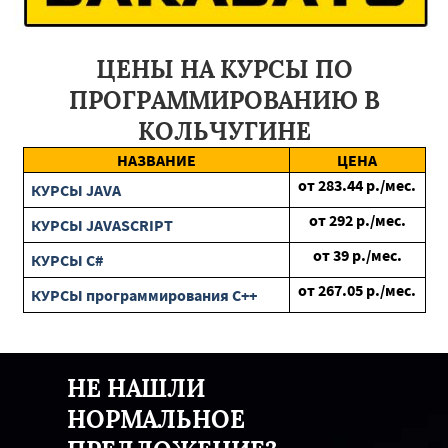
Черноголовка
Нахабино
Белоомут
Верея
Софрино
Чехов
Монино
Протвино
Тында
Серышево
Белогорск
Ерофей Павлович
Райчихинск
ЦЕНЫ НА КУРСЫ ПО
Циолковский
Архара
Новобурейский
Сковородино
ПРОГРАММИРОВАНИЮ В
Экимчан
Бурея
Завитинск
Ивня
Ракитное
Ровеньки
Октябрьск
Губкин
Пролетарск
Белгород
КОЛЬЧУГИНЕ
Грайворон
Вейделевка
Яковлевка
Борисовка
Волоконовка
НАЗВАНИЕ
ЦЕНА
от
283.44
р./мес.
КУРСЫ JAVA
от
292
р./мес.
КУРСЫ JAVASCRIPT
от
39
р./мес.
КУРСЫ C#
от
267.05
р./мес.
КУРСЫ программирования C++
НЕ НАШЛИ
НОРМАЛЬНОЕ