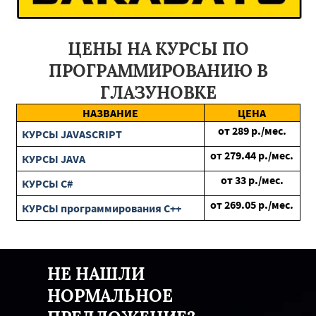
Высоковск
Измайлово
Краснозаводск
Дедовск
Павловский Посад
Зарайск
Красноармейск
Ногинск
Пересвет
Лесной Городок
Талдом
Софрино
ЦЕНЫ НА КУРСЫ ПО
Райчихинск
Бурея
Сковородино
Новобурейский
Шимановск
Циолковский
Ерофей Павлович
ПРОГРАММИРОВАНИЮ В
Белогорск
Благовещенск
Зея
Завитинск
Экимчан
Алексеевка
Валуйки
Яковлевка
Северное
ГЛАЗУНОВКЕ
Строитель
Вейделевка
Ракитное
Губкин
Шебекино
НАЗВАНИЕ
ЦЕНА
Короча
Ивня
Чернянка
от
289
р./мес.
КУРСЫ JAVASCRIPT
от
279.44
р./мес.
КУРСЫ JAVA
от
33
р./мес.
КУРСЫ C#
от
269.05
р./мес.
КУРСЫ программирования C++
НЕ НАШЛИ
НОРМАЛЬНОЕ