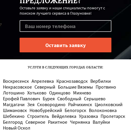
ПРЕДЛОЖЕНИЕ?
Оставьте заявку и наши специалисты помогут с
поиском лучшего сервиса в Глазуновке!
УСЛУГИ В СЛЕДУЮЩИХ ГОРОДАХ ОБЛАСТИ:
Воскресенск
Апрелевка
Краснозаводск
Вербилки
Некрасовское
Северный
Большие Вяземы
Протвино
Лотошино
Хотьково
Одинцово
Михнево
Ерофей Павлович
Бурея
Свободный
Серышево
Магдагачи
Зея
Сковородино
Райчихинск
Циолковский
Шимановск
Новобурейский
Белогорск
Волоконовка
Шебекино
Строитель
Вейделевка
Уразовка
Пролетарск
Белгород
Северное
Ракитное
Чернянка
Валуйки
Новый Оскол